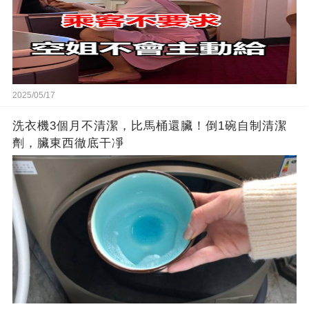
2025/05/17
洗衣機3個月不清潔，比馬桶還臟！倒1碗自制清潔
劑，臟東西徹底干凈