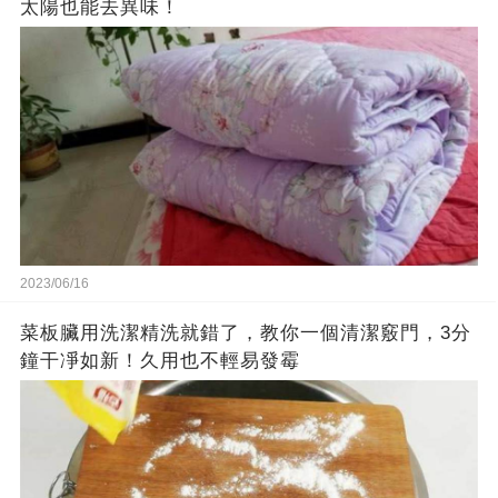
太陽也能去異味！
2023/06/16
菜板臟用洗潔精洗就錯了，教你一個清潔竅門，3分
鐘干凈如新！久用也不輕易發霉