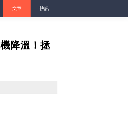
文章
快訊
手機降溫！拯