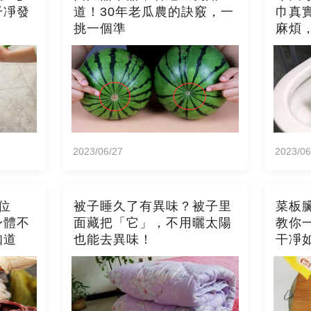
干凈發
道！30年老瓜農的訣竅，一
巾真
挑一個準
麻煩
2023/06/27
2023/06
位
被子睡久了有異味？被子里
菜板
身體不
面藏把「它」，不用曬太陽
教你
知道
也能去異味！
干凈
霉