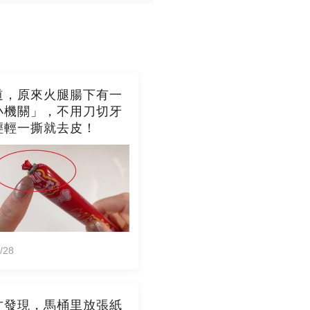
道，原來火腿腸下有一
小機關」，不用刀切牙
輕輕一撕就去皮！
/28
才發現，馬桶里放張紙