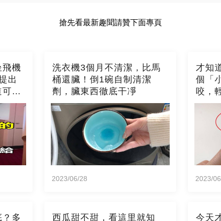
搶先看最新趣聞請贊下面專頁
坐飛機
洗衣機3個月不清潔，比馬
才知
提出
桶還臟！倒1碗自制清潔
個「
道可就
劑，臟東西徹底干凈
咬，
2023/06/28
2023/06
底？多
西瓜甜不甜，看這里就知
今天