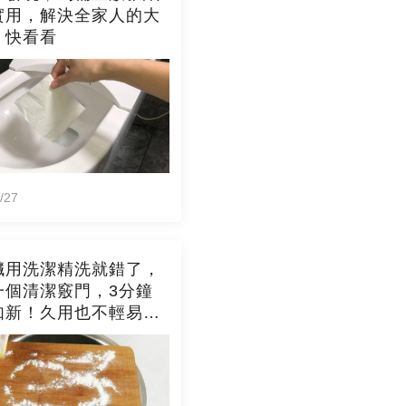
實用，解決全家人的大
，快看看
/27
臟用洗潔精洗就錯了，
一個清潔竅門，3分鐘
如新！久用也不輕易發