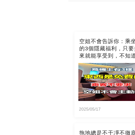
空姐不會告訴你：乘
的3個隱藏福利，只要
來就能享受到，不知
吃虧了
2025/05/17
拖地總是不干凈不徹