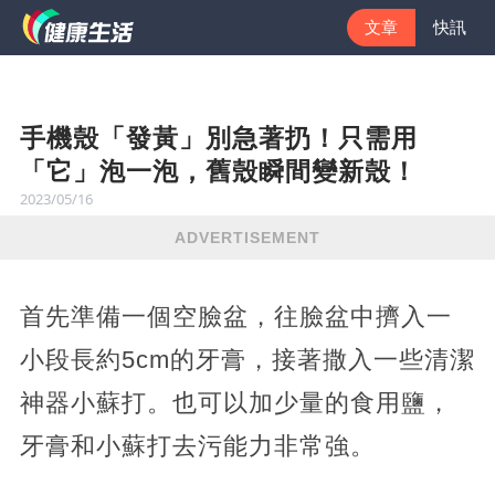
文章
快訊
手機殼「發黃」別急著扔！只需用
「它」泡一泡，舊殼瞬間變新殼！
2023/05/16
ADVERTISEMENT
首先準備一個空臉盆，往臉盆中擠入一
小段長約5cm的牙膏，接著撒入一些清潔
神器小蘇打。也可以加少量的食用鹽，
牙膏和小蘇打去污能力非常強。