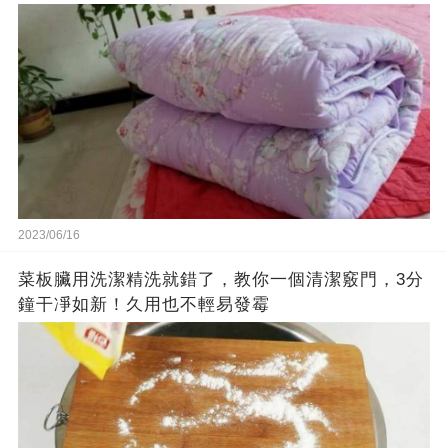
2023/06/16
菜板臟用洗潔精洗就錯了，教你一個清潔竅門，3分
鐘干凈如新！久用也不輕易發霉