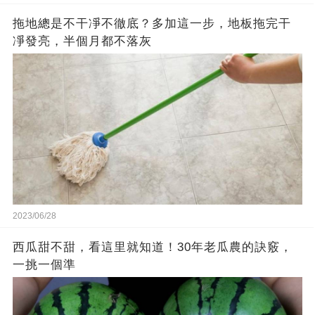
拖地總是不干凈不徹底？多加這一步，地板拖完干
凈發亮，半個月都不落灰
2023/06/28
西瓜甜不甜，看這里就知道！30年老瓜農的訣竅，
一挑一個準