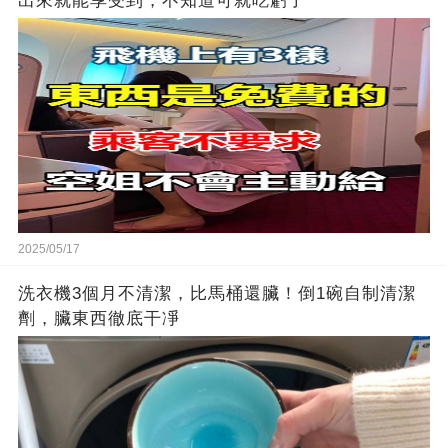
出來就能享受到，不知道可就吃虧了
2025/05/17
洗衣機3個月不清潔，比馬桶還臟！倒1碗自制清潔
劑，臟東西徹底干凈