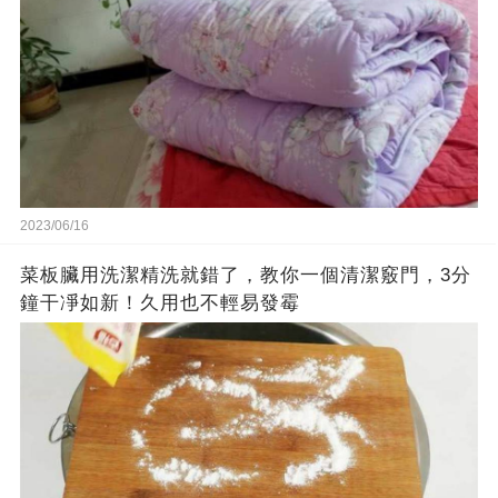
2023/06/16
菜板臟用洗潔精洗就錯了，教你一個清潔竅門，3分
鐘干凈如新！久用也不輕易發霉