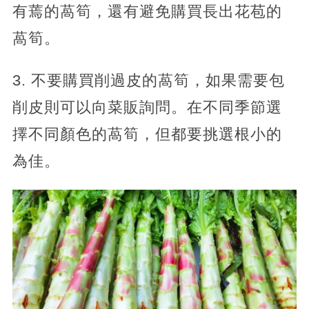
有蔫的萵筍，還有避免購買長出花苞的
萵筍。
3. 不要購買削過皮的萵筍，如果需要包
削皮則可以向菜販詢問。在不同季節選
擇不同顏色的萵筍，但都要挑選根小的
為佳。