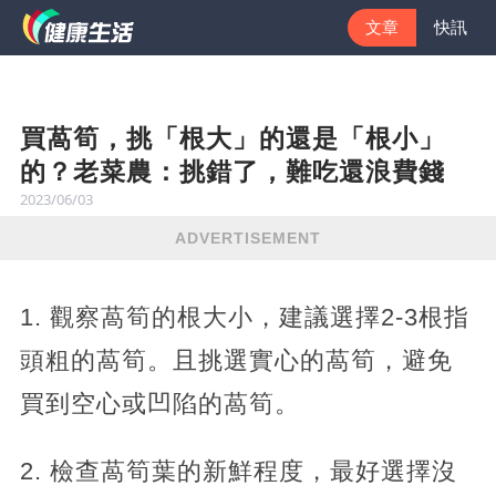
文章
快訊
買萵筍，挑「根大」的還是「根小」
的？老菜農：挑錯了，難吃還浪費錢
2023/06/03
ADVERTISEMENT
1. 觀察萵筍的根大小，建議選擇2-3根指
頭粗的萵筍。且挑選實心的萵筍，避免
買到空心或凹陷的萵筍。
2. 檢查萵筍葉的新鮮程度，最好選擇沒