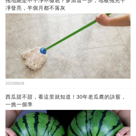
拖地總是不干凈不徹底？多加這一步，地板拖完干
凈發亮，半個月都不落灰
2023/06/28
西瓜甜不甜，看這里就知道！30年老瓜農的訣竅，
一挑一個準