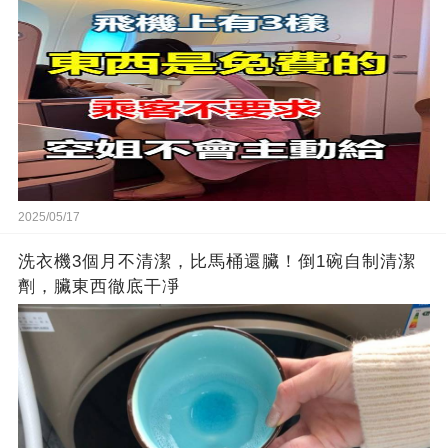
2025/05/17
洗衣機3個月不清潔，比馬桶還臟！倒1碗自制清潔
劑，臟東西徹底干凈