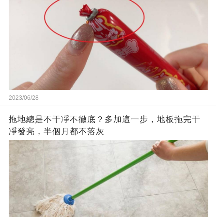
2023/06/28
拖地總是不干凈不徹底？多加這一步，地板拖完干
凈發亮，半個月都不落灰