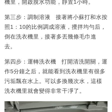
機里，開啟脫水功能，靜置1小時。
第三步：調制溶液 接著將小蘇打和水按
照1：10的比例調成溶液，攪拌均勻后，
倒在洗衣機里，接著多丟幾條毛巾進
去。
第四步：運轉洗衣機 打開清洗開關，運
作5分鐘之后，就能看到洗衣機里有很多
污垢飄在水上。可以多換幾次水，這樣
洗衣機里就會變得非常干凈了。