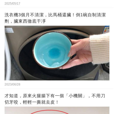
2025/05/17
洗衣機3個月不清潔，比馬桶還臟！倒1碗自制清潔
劑，臟東西徹底干凈
2023/06/28
才知道，原來火腿腸下有一個「小機關」，不用刀
切牙咬，輕輕一撕就去皮！