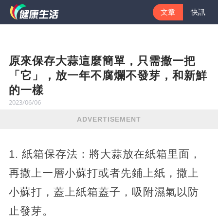
文章
快訊
原來保存大蒜這麼簡單，只需撒一把
「它」，放一年不腐爛不發芽，和新鮮
的一樣
2023/06/06
ADVERTISEMENT
1. 紙箱保存法：將大蒜放在紙箱里面，
再撒上一層小蘇打或者先鋪上紙，撒上
小蘇打，蓋上紙箱蓋子，吸附濕氣以防
止發芽。