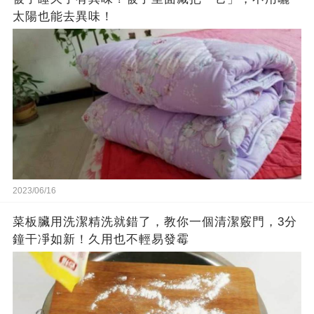
太陽也能去異味！
2023/06/16
菜板臟用洗潔精洗就錯了，教你一個清潔竅門，3分
鐘干凈如新！久用也不輕易發霉