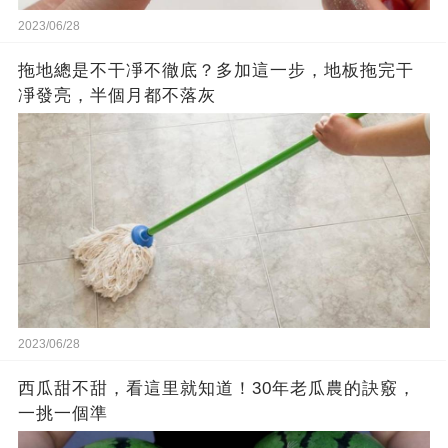
2023/06/28
拖地總是不干凈不徹底？多加這一步，地板拖完干
凈發亮，半個月都不落灰
2023/06/28
西瓜甜不甜，看這里就知道！30年老瓜農的訣竅，
一挑一個準