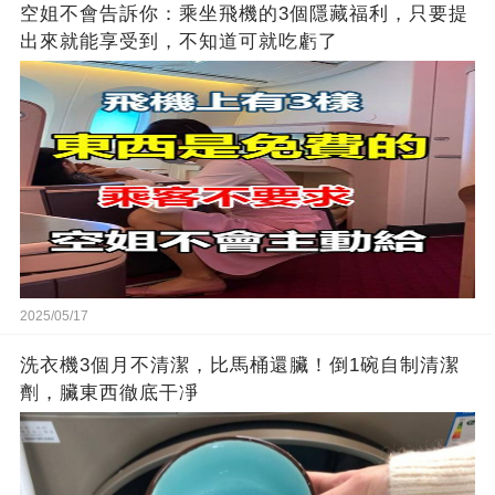
空姐不會告訴你：乘坐飛機的3個隱藏福利，只要提
出來就能享受到，不知道可就吃虧了
2025/05/17
洗衣機3個月不清潔，比馬桶還臟！倒1碗自制清潔
劑，臟東西徹底干凈