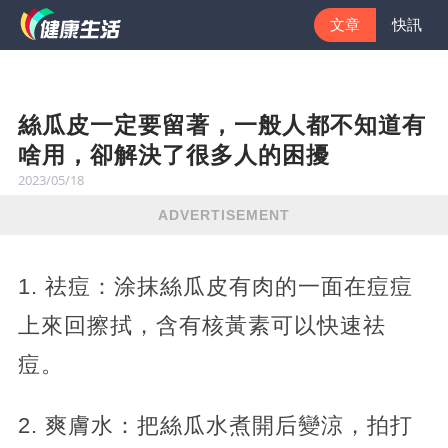
文章
快訊
絲瓜皮一定要留著，一般人都不知道有
啥用，卻解決了很多人的困擾
2023/05/18
ADVERTISEMENT
1. 祛痘：涂抹絲瓜皮有肉的一面在痘痘
上來回擦拭，含有核黃素可以快速祛
痘。
2. 爽膚水：把絲瓜水煮開后變涼，拍打