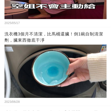
2025/05/17
洗衣機3個月不清潔，比馬桶還臟！倒1碗自制清潔
劑，臟東西徹底干凈
2023/06/28