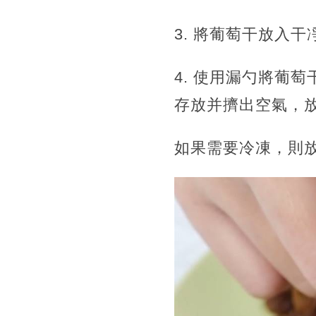
3. 將葡萄干放入
4. 使用漏勺將葡
存放并擠出空氣，
如果需要冷凍，則