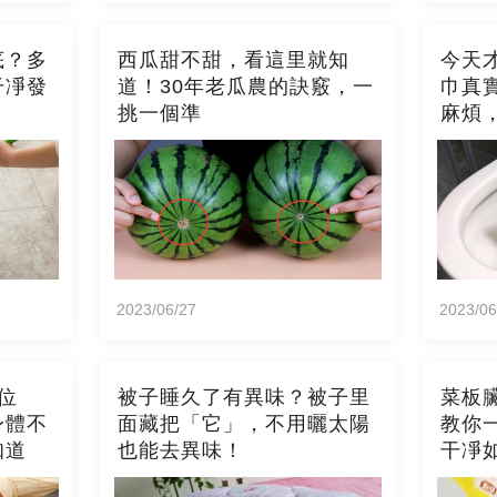
底？多
西瓜甜不甜，看這里就知
今天
干凈發
道！30年老瓜農的訣竅，一
巾真
挑一個準
麻煩
2023/06/27
2023/06
位
被子睡久了有異味？被子里
菜板
身體不
面藏把「它」，不用曬太陽
教你
知道
也能去異味！
干凈
霉