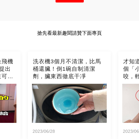
搶先看最新趣聞請贊下面專頁
坐飛機
洗衣機3個月不清潔，比馬
才知
提出
桶還臟！倒1碗自制清潔
個「
道可就
劑，臟東西徹底干凈
咬，
2023/06/28
2023/06