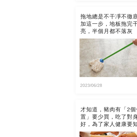
拖地總是不干凈不徹
加這一步，地板拖完
亮，半個月都不落灰
2023/06/28
才知道，豬肉有「2個
置」要少買，吃了對
好，為了家人健康要