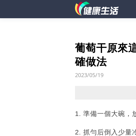
葡萄干原來
確做法
2023/05/19
1. 準備一個大碗
2. 抓勻后倒入少