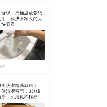
才發現，馬桶里放張紙
實用，解決全家人的大
，快看看
/27
臟用洗潔精洗就錯了，
一個清潔竅門，3分鐘
如新！久用也不輕易發