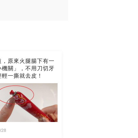
道，原來火腿腸下有一
小機關」，不用刀切牙
輕輕一撕就去皮！
/28