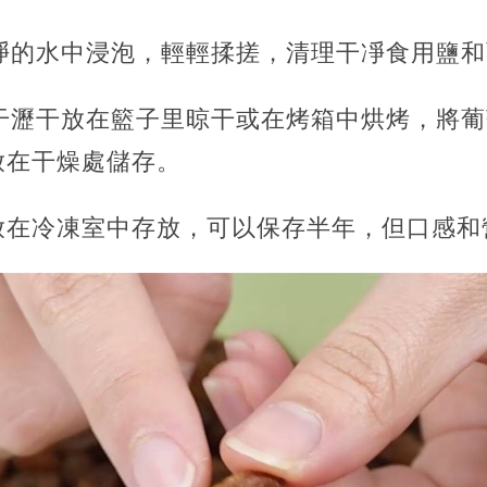
干凈的水中浸泡，輕輕揉搓，清理干凈食用鹽
萄干瀝干放在籃子里晾干或在烤箱中烘烤，將
放在干燥處儲存。
放在冷凍室中存放，可以保存半年，但口感和