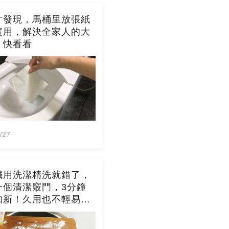
才發現，馬桶里放張紙
實用，解決全家人的大
，快看看
/27
臟用洗潔精洗就錯了，
一個清潔竅門，3分鐘
如新！久用也不輕易發