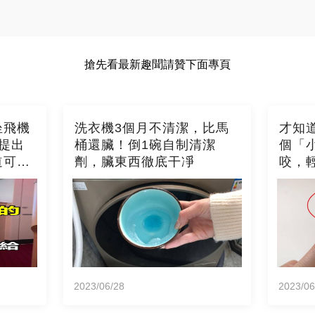
搶先看最新趣聞請贊下面專頁
坐飛機
洗衣機3個月不清潔，比馬
才知
提出
桶還臟！倒1碗自制清潔
個「
道可就
劑，臟東西徹底干凈
咬，
2023/06/28
2023/06