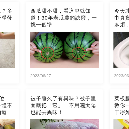
底？多
西瓜甜不甜，看這里就知
今天
干凈發
道！30年老瓜農的訣竅，一
巾真
挑一個準
麻煩
2023/06/27
2023/06
位
被子睡久了有異味？被子里
菜板
身體不
面藏把「它」，不用曬太陽
教你
知道
也能去異味！
干凈
霉