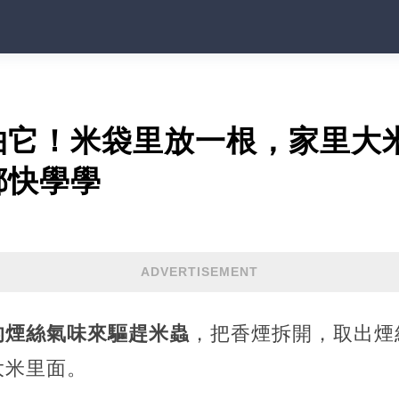
怕它！米袋里放一根，家里大
都快學學
ADVERTISEMENT
的煙絲氣味來驅趕米蟲
，把香煙拆開，取出煙
大米里面。