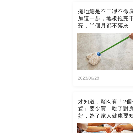
拖地總是不干凈不徹
加這一步，地板拖完
亮，半個月都不落灰
2023/06/28
才知道，豬肉有「2個
置」要少買，吃了對
好，為了家人健康要