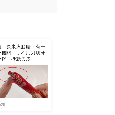
道，原來火腿腸下有一
小機關」，不用刀切牙
輕輕一撕就去皮！
/28