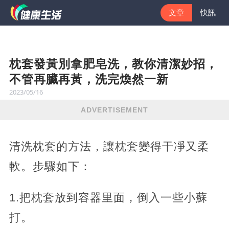
文章
快訊
枕套發黃別拿肥皂洗，教你清潔妙招，
不管再臟再黃，洗完煥然一新
2023/05/16
ADVERTISEMENT
清洗枕套的方法，讓枕套變得干凈又柔
軟。步驟如下：
1.把枕套放到容器里面，倒入一些小蘇
打。