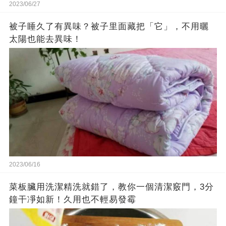
2023/06/27
被子睡久了有異味？被子里面藏把「它」，不用曬
太陽也能去異味！
2023/06/16
菜板臟用洗潔精洗就錯了，教你一個清潔竅門，3分
鐘干凈如新！久用也不輕易發霉