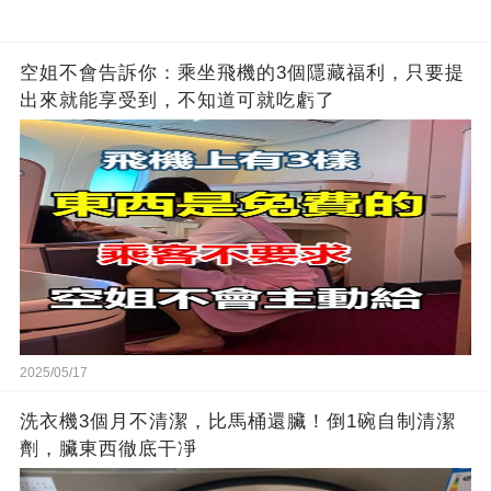
空姐不會告訴你：乘坐飛機的3個隱藏福利，只要提
出來就能享受到，不知道可就吃虧了
2025/05/17
洗衣機3個月不清潔，比馬桶還臟！倒1碗自制清潔
劑，臟東西徹底干凈