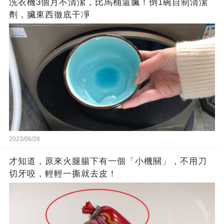
洗衣機3個月不清潔，比馬桶還臟！倒1碗自制清潔
劑，臟東西徹底干凈
2023/06/28
才知道，原來火腿腸下有一個「小機關」，不用刀
切牙咬，輕輕一撕就去皮！