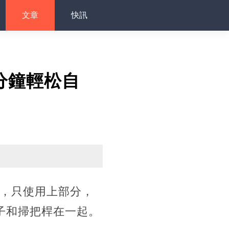
文章
快訊
分鐘輕松自
分，只使用上部分，
子和掃把桿在一起。