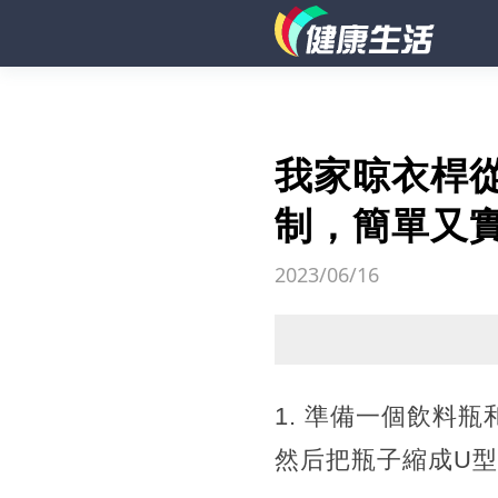
我家晾衣桿
制，簡單又
2023/06/16
1. 準備一個飲料
然后把瓶子縮成U