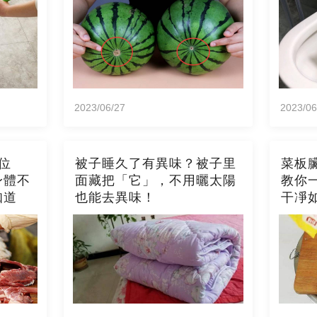
2023/06/27
2023/06
位
被子睡久了有異味？被子里
菜板
身體不
面藏把「它」，不用曬太陽
教你
知道
也能去異味！
干凈
霉