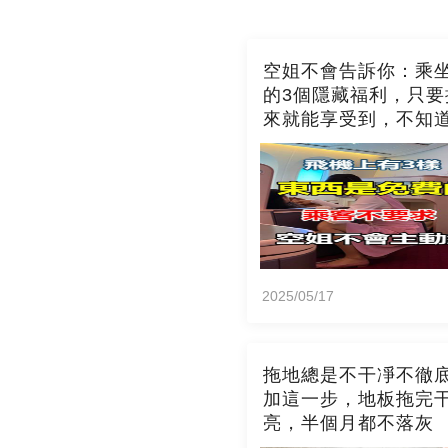
空姐不會告訴你：乘
的3個隱藏福利，只要
來就能享受到，不知
吃虧了
2025/05/17
拖地總是不干凈不徹
加這一步，地板拖完
亮，半個月都不落灰