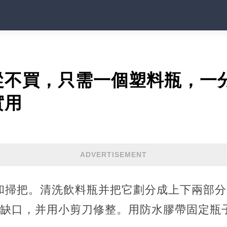
從不買，只需一個塑料瓶，一
實用
ADVERTISEMENT
瓶和掃把。清洗飲料瓶并把它劃分成上下兩部
型缺口，并用小剪刀修整。用防水膠帶固定瓶