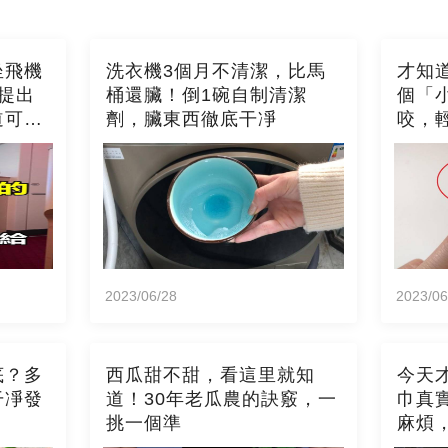
坐飛機
洗衣機3個月不清潔，比馬
才知
提出
桶還臟！倒1碗自制清潔
個「
道可就
劑，臟東西徹底干凈
咬，
2023/06/28
2023/06
底？多
西瓜甜不甜，看這里就知
今天
干凈發
道！30年老瓜農的訣竅，一
巾真
挑一個準
麻煩