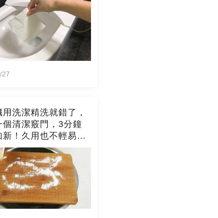
/27
臟用洗潔精洗就錯了，
一個清潔竅門，3分鐘
如新！久用也不輕易發