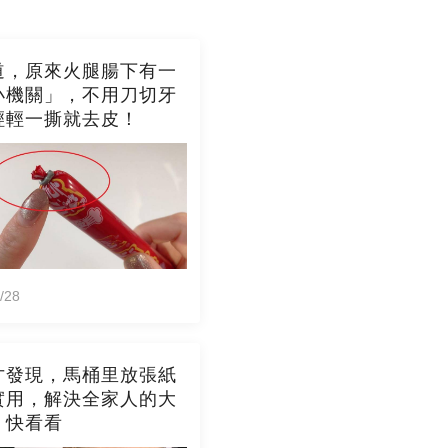
道，原來火腿腸下有一
小機關」，不用刀切牙
輕輕一撕就去皮！
/28
才發現，馬桶里放張紙
實用，解決全家人的大
，快看看