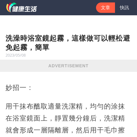
文章
快訊
洗澡時浴室鏡起霧，這樣做可以輕松避
免起霧，簡單
2023/05/08
ADVERTISEMENT
妙招一：
用干抹布醮取適量洗潔精，均勻的涂抹
在浴室鏡面上，靜置幾分鐘后，洗潔精
就會形成一層隔離層，然后用干毛巾擦