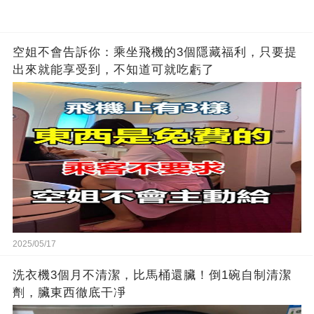
空姐不會告訴你：乘坐飛機的3個隱藏福利，只要提
出來就能享受到，不知道可就吃虧了
2025/05/17
洗衣機3個月不清潔，比馬桶還臟！倒1碗自制清潔
劑，臟東西徹底干凈