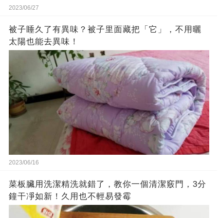
2023/06/27
被子睡久了有異味？被子里面藏把「它」，不用曬
太陽也能去異味！
2023/06/16
菜板臟用洗潔精洗就錯了，教你一個清潔竅門，3分
鐘干凈如新！久用也不輕易發霉