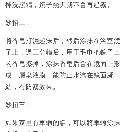
掉洗潔精，鏡子幾天就不會再起霧。
妙招二：
將香皂打濕起沫后，然后涂抹在浴室鏡
子上，過三分鐘后，用干毛巾把鏡子上
的香皂擦掉，涂抹香皂后會在鏡面上形
成一層皂液膜，能防止水汽在鏡面凝
結，有防霧效果。
妙招三：
如果家里有車蠟的話，可以將車蠟涂抹