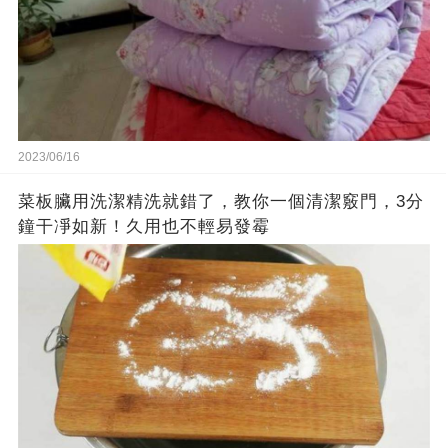
2023/06/16
菜板臟用洗潔精洗就錯了，教你一個清潔竅門，3分
鐘干凈如新！久用也不輕易發霉