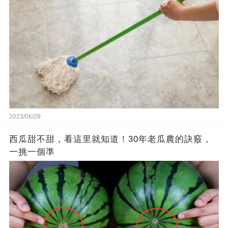
2023/06/28
西瓜甜不甜，看這里就知道！30年老瓜農的訣竅，
一挑一個準