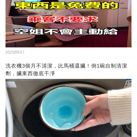
2025/05/17
洗衣機3個月不清潔，比馬桶還臟！倒1碗自制清潔
劑，臟東西徹底干凈