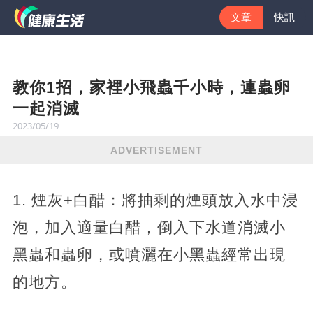
文章
快訊
教你1招，家裡小飛蟲千小時，連蟲卵
一起消滅
2023/05/19
ADVERTISEMENT
1. 煙灰+白醋：將抽剩的煙頭放入水中浸
泡，加入適量白醋，倒入下水道消滅小
黑蟲和蟲卵，或噴灑在小黑蟲經常出現
的地方。