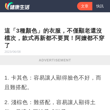
文章
快訊
這「3種顏色」的衣服，不僅顯老還沒
檔次，款式再新都不要買！阿嬤都不穿
了
2023/06/08
ADVERTISEMENT
1. 卡其色：容易讓人顯得臉色不好，而
且難搭配。
2. 淺棕色：難搭配，容易讓人顯得土