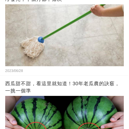
2023/06/28
西瓜甜不甜，看這里就知道！30年老瓜農的訣竅，
一挑一個準