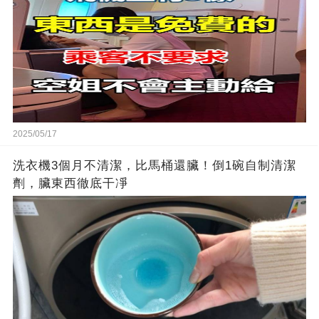
2025/05/17
洗衣機3個月不清潔，比馬桶還臟！倒1碗自制清潔
劑，臟東西徹底干凈