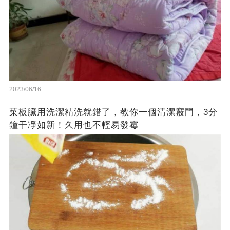
2023/06/16
菜板臟用洗潔精洗就錯了，教你一個清潔竅門，3分
鐘干凈如新！久用也不輕易發霉