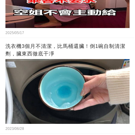
2025/05/17
洗衣機3個月不清潔，比馬桶還臟！倒1碗自制清潔
劑，臟東西徹底干凈
2023/06/28