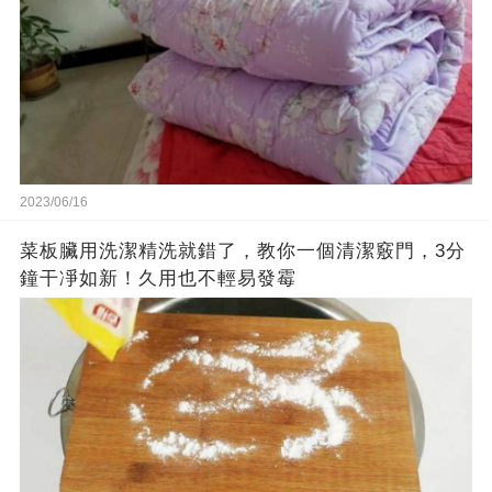
2023/06/16
菜板臟用洗潔精洗就錯了，教你一個清潔竅門，3分
鐘干凈如新！久用也不輕易發霉