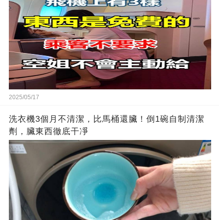
2025/05/17
洗衣機3個月不清潔，比馬桶還臟！倒1碗自制清潔
劑，臟東西徹底干凈