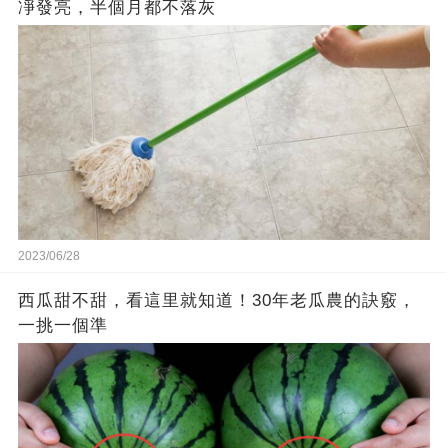
凈發亮，半個月都不落灰
2023/06/28
西瓜甜不甜，看這里就知道！30年老瓜農的訣竅，
一挑一個準