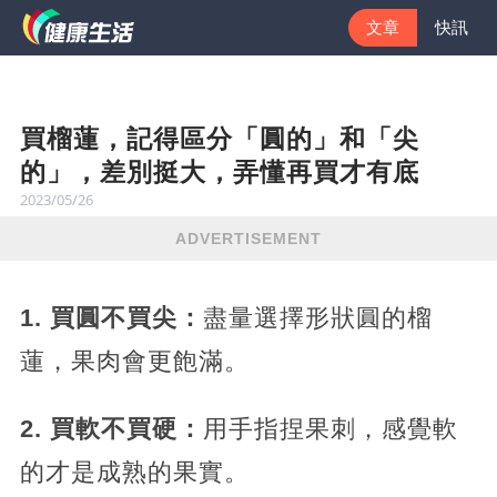
文章
快訊
買榴蓮，記得區分「圓的」和「尖
的」，差別挺大，弄懂再買才有底
2023/05/26
ADVERTISEMENT
1. 買圓不買尖：
盡量選擇形狀圓的榴
蓮，果肉會更飽滿。
2. 買軟不買硬：
用手指捏果刺，感覺軟
的才是成熟的果實。