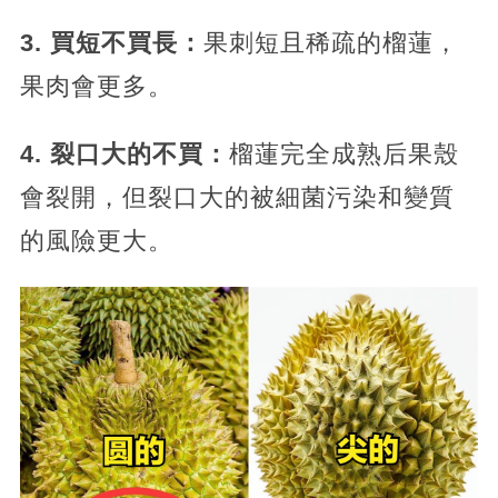
3. 買短不買長：
果刺短且稀疏的榴蓮，
果肉會更多。
4. 裂口大的不買：
榴蓮完全成熟后果殼
會裂開，但裂口大的被細菌污染和變質
的風險更大。