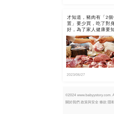
才知道，豬肉有「2個
置」要少買，吃了對
好，為了家人健康要
2023/06/27
©2024 www.babyystory.com. Al
關於我們
政策與安全
條款
隱