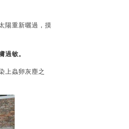
太陽重新曬過，摸
膚過敏。
染上蟲卵灰塵之