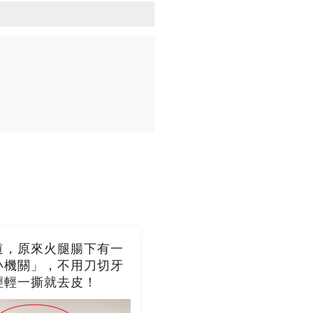
道，原來火腿腸下有一
小機關」，不用刀切牙
輕輕一撕就去皮！