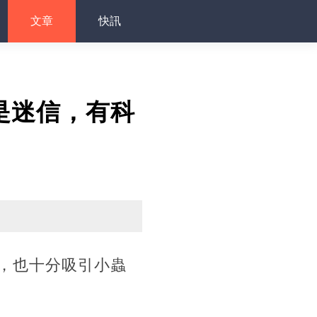
文章
快訊
是迷信，有科
，也十分吸引小蟲