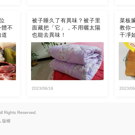
位
被子睡久了有異味？被子里
菜板
身體不
面藏把「它」，不用曬太陽
教你
知道
也能去異味！
干凈
霉
2023/06/16
2023/06
l Rights Reserved.
私
版權