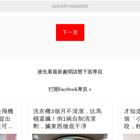
ADVERTISEMENT
下一頁
搶先看最新趣聞請贊下面專頁
打開Facebook專頁 >
坐飛機
洗衣機3個月不清潔，比馬
才知
提出
桶還臟！倒1碗自制清潔
個「
道可就
劑，臟東西徹底干凈
咬，