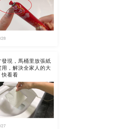
/28
才發現，馬桶里放張紙
實用，解決全家人的大
，快看看
/27