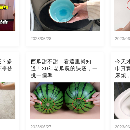
2023/06/28
2023/06
底？多
西瓜甜不甜，看這里就知
今天
干凈發
道！30年老瓜農的訣竅，一
巾真
挑一個準
麻煩
2023/06/27
2023/06