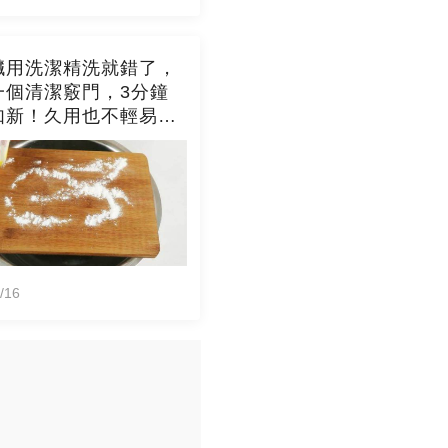
臟用洗潔精洗就錯了，
一個清潔竅門，3分鐘
如新！久用也不輕易發
/16