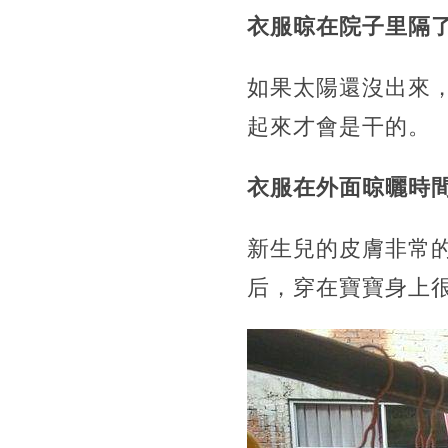
衣服晾在院子里隔
如果太陽還沒出來
起來才會是干的。
衣服在外面晾曬時
新生兒的皮膚非常
后，穿在寶寶身上