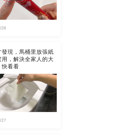
/28
才發現，馬桶里放張紙
實用，解決全家人的大
，快看看
/27