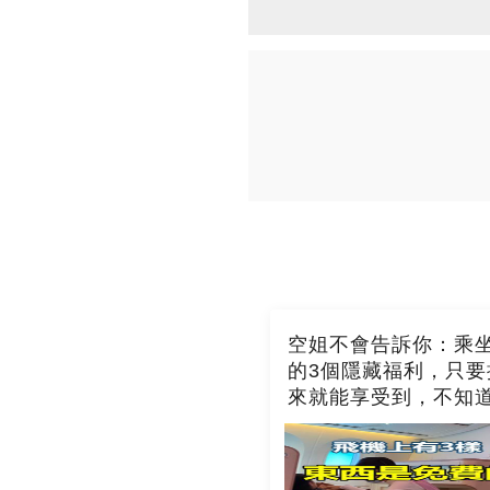
空姐不會告訴你：乘
的3個隱藏福利，只要
來就能享受到，不知
吃虧了