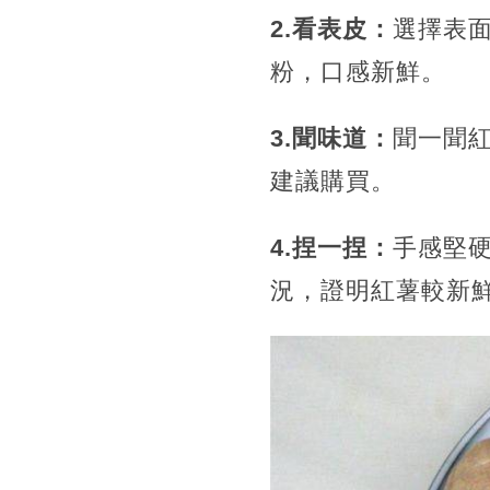
2.看表皮：
選擇表
粉，口感新鮮。
3.聞味道：
聞一聞
建議購買。
4.捏一捏：
手感堅
況，證明紅薯較新